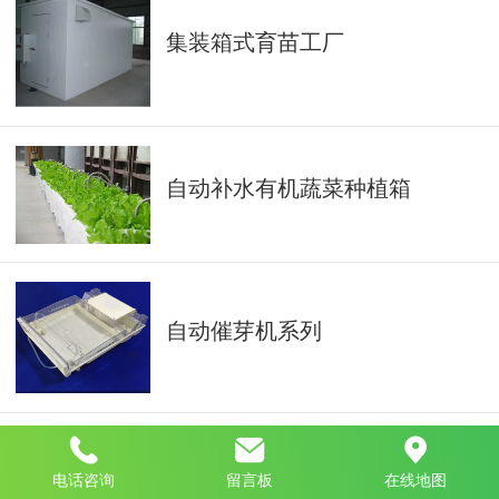
集装箱式育苗工厂
自动补水有机蔬菜种植箱
自动催芽机系列
自动苗菜机系列
电话咨询
留言板
在线地图